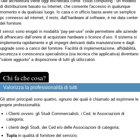
Tale architettura viene oggi etichettata come “cloud computing”: un modello
di distribuzione basato su Internet, che consente l'accesso in qualunque
momento e da qualsiasi luogo. In casa o in ufficio basta avere un semplice
pc connesso ad internet, il resto, dall’hardware al software, è nei data center
del fornitore.
I servizi sono erogati in modalità “pay-per-use” onde permettere alle aziende
di affrancarsi dall’onere di acquistare hardware o licenze d’uso. Il sistema si
implementa rapidamente e gli impegni derivanti dalla manutenzione e dagli
upgrade sono a carico del fornitore. Facilità di implementazione, affidabilità,
sicurezza e conoscenza specialistica (sia tecnica che applicativa) diventano
“valore aggiunto” a disposizione di tutti gli utilizzatori.
Chi fa che cosa?
Valorizza la professionalità di tutti
Gli attori principali sono quattro, ognuno dei quali è chiamato ad esprimere le
proprie professionalità:
i Clienti ovvero: gli Studi Commercialisti, i Ced, le Associazioni di
categoria;
i clienti degli Studi, dei Ced e/o delle Associazioni di categoria;
Tupla
in qualità di fornitore del servizio;