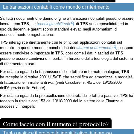
Le transazioni contabili come mondo di riferimento
Sì
, tutti i documenti che danno origine a transazioni contabili possono essere
lavorati con
TPS
. Le
tecnologie abilitanti
di
TPS
sono consolidate ed in
uso da decenni e garantiscono standard elevati negli automatismi di
riconoscimento e registrazione.
TPS
interagisce direttamente con le principali applicazioni contabili sul
mercato. In questo modo le banche dati dei
sistemi di riferimento
possono
essere condivise o importate in
TPS
, così come i dati rilasciati da
TPS
possono essere condivisi o importati in funzione della tecnologia del sistema
di riferimento in uso.
Per quanto riguarda la trasmissione delle fatture in formato analogico,
TPS
ha recepito la direttiva 2001/115/CE che semplifica ed armonizza le modalità
di fatturazione in materia di iva; (vedi Circolare nr. 45/E del 19/10/2005
dell’Agenzia delle Entrate).
Per quanto riguarda la protocollazione d’entrata delle fatture passive,
TPS
ha
recepito la risoluzione 153 del 10/10/2000 del Ministero delle Finanze e
successivi interpelli.
Come faccio con il numero di protocollo?
Tupla gestisce il protocollo identificativo di ingresso