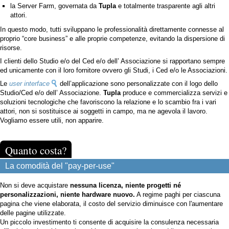
la Server Farm, governata da
Tupla
e totalmente trasparente agli altri
attori.
In questo modo, tutti sviluppano le professionalità direttamente connesse al
proprio “core business” e alle proprie competenze, evitando la dispersione di
risorse.
I clienti dello Studio e/o del Ced e/o dell’ Associazione si rapportano sempre
ed unicamente con il loro fornitore ovvero gli Studi, i Ced e/o le Associazioni.
Le
user interface
dell’applicazione sono personalizzate con il logo dello
Studio/Ced e/o dell’ Associazione.
Tupla
produce e commercializza servizi e
soluzioni tecnologiche che favoriscono la relazione e lo scambio fra i vari
attori, non si sostituisce ai soggetti in campo, ma ne agevola il lavoro.
Vogliamo essere utili, non apparire.
Quanto costa?
La comodità del "pay-per-use"
Non si deve acquistare
nessuna licenza, niente progetti né
personalizzazioni, niente hardware nuovo.
A regime paghi per ciascuna
pagina che viene elaborata, il costo del servizio diminuisce con l'aumentare
delle pagine utilizzate.
Un piccolo investimento ti consente di acquisire la consulenza necessaria