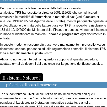
Per quanto riguarda la trasmissione delle fatture in formato
analogico,
TPS
ha recepito la direttiva 2001/115/CE che semplifica ed
armonizza le modalità di fatturazione in materia di iva; (vedi Circolare nr.
45/E del 19/10/2005 dell’Agenzia delle Entrate), mentre per quanto riguarda la
protocollazione d’entrata delle fatture passive,
TPS
ha recepito la risoluzione
153 del 10/10/2000 del Ministero delle Finanze e successivi interpelli facendo
in modo di identificare in maniera
univoca e progressiva
ogni documento in
entrata.
In questo modo non occorre più trascrivere manualmente il protocollo iva sui
documenti cartacei per associarli alla registrazione contabile, il sistema
TPS
lo fa automaticamente al posto vostro.
Abbiamo numerosi interpelli al riguardo a supporto di questa procedura,
adottata ormai da decenni dalle aziende per la gestione del flusso passivo.
Il sistema è sicuro?
... più dei soldi sotto il materasso...
..se si confrontano i livelli di sicurezza da noi implementati con quelli
normalmente attuati nel “fai da te informatico”, questa affermazione non è un
paradosso! La sicurezza è stata un imperativo costante, sia nella
progettazione del sistema
TPS
sia nella scelta del data center dove saranno