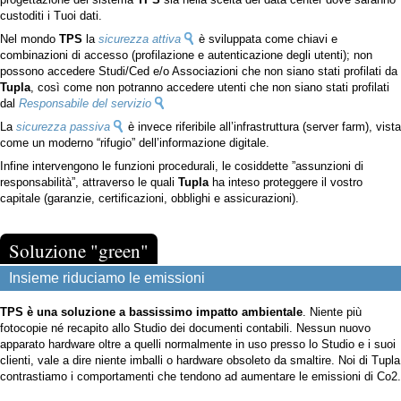
custoditi i Tuoi dati.
Nel mondo
TPS
la
sicurezza attiva
è sviluppata come chiavi e
combinazioni di accesso (profilazione e autenticazione degli utenti); non
possono accedere Studi/Ced e/o Associazioni che non siano stati profilati da
Tupla
, così come non potranno accedere utenti che non siano stati profilati
dal
Responsabile del servizio
La
sicurezza passiva
è invece riferibile all’infrastruttura (server farm), vista
come un moderno “rifugio” dell’informazione digitale.
Infine intervengono le funzioni procedurali, le cosiddette ”assunzioni di
responsabilità”, attraverso le quali
Tupla
ha inteso proteggere il vostro
capitale (garanzie, certificazioni, obblighi e assicurazioni).
Soluzione "green"
Insieme riduciamo le emissioni
TPS è una soluzione a bassissimo impatto ambientale
. Niente più
fotocopie né recapito allo Studio dei documenti contabili. Nessun nuovo
apparato hardware oltre a quelli normalmente in uso presso lo Studio e i suoi
clienti, vale a dire niente imballi o hardware obsoleto da smaltire. Noi di Tupla
contrastiamo i comportamenti che tendono ad aumentare le emissioni di Co2.