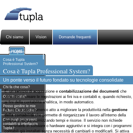
Chi siamo
Vision
Domande frequenti
Per saperne di più
Area riservata ai clienti
Cosa è Tupla
Professional System?
Cosa è Tupla Professional System?
Serve hardware
specifico?
Un ponte verso il futuro fondato su tecnologie consolidate
Chi fa che cosa?
E’ un servizio di acquisizione e
contabilizzazione dei documenti
che
Quanto costa?
permette di creare le registrazioni ai fini iva e contabili e, quando richiesto,
ai fini della contabilità analitica, in modo automatico.
Posso gestire le mie
Si tratta di uno strumento atto a migliorare la produttività nella
gestione
Fatture Elettroniche?
della contabilità
che permette di riorganizzare il lavoro all'interno della
Con quali programmi
propria struttura ottimizzando tempi e risorse. Il servizio non richiede
contabili si interfaccia
investimenti in software o hardware aggiuntivi e si integra con i programmi
Tupla?
contabili già installati senza necessità di cambiarli o modificarli. Si attiva