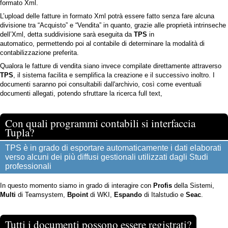
formato Xml.
L’upload delle fatture in formato Xml potrà essere fatto senza fare alcuna
divisione tra “Acquisto” e “Vendita” in quanto, grazie alle proprietà intrinseche
dell’Xml, detta suddivisione sarà eseguita da
TPS
in
automatico, permettendo poi al contabile di determinare la modalità di
contabilizzazione preferita.
Qualora le fatture di vendita siano invece compilate direttamente attraverso
TPS
, il sistema facilita e semplifica la creazione e il successivo inoltro. I
documenti saranno poi consultabili dall'archivio, così come eventuali
documenti allegati, potendo sfruttare la ricerca full text,
Con quali programmi contabili si interfaccia
Tupla?
TPS è in grado di esportare automaticamente i dati elaborati
verso alcuni dei più diffusi gestionali utilizzati dagli Studi
professionali
In questo momento siamo in grado di interagire con
Profis
della Sistemi,
Multi
di Teamsystem,
Bpoint
di WKI,
Espando
di Italstudio e
Seac
.
Tutti i documenti possono essere registrati?