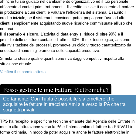
affinché tu sia guidato nel cambiamento organizzativo ed il tuo personale
affiancato durante i primi trattamenti . Il credito iniziale ti consente di portare
in produzione alcuni clienti e valutare l'efficienza del sistema. Esaurito il
credito iniziale, se il sistema ti convince, potrai propagarne l'uso ad altri
clienti semplicemente acquistando nuove ricariche commisurate all'uso che
ne farai.
Il risparmio è sicuro.
L'attività di data entry si riduce di oltre 90% e il
presidio delle scritture contabili di oltre il 60%. Il mix tecnologico, assieme
alla rivisitazione dei processi, promuove un ciclo virtuoso caratterizzato da
uno straordinario miglioramento delle capacità produttive.
Simula tu stesso quali e quanti sono i vantaggi competitivi rispetto alla
situazione attuale.
Verifica il risparmio atteso.
Posso gestire le mie Fatture Elettroniche?
Certamente. Con Tupla è possibile sia emettere che
acquisire le fatture in tracciato Xml sia verso la PA che tra
soggetti privati
TPS
ha recepito le specifiche tecniche emanate dall’Agenzia delle Entrate in
merito alla fatturazione verso la PA e l’interscambio di fatture tra PRIVATI in
forma ordinaria, in modo da poter acquisire anche le fatture elettroniche in