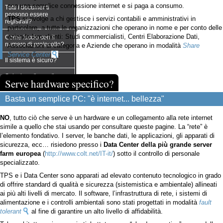
con una semplice connessione internet e si paga a consumo.
Tutti i documenti
possono essere
TPS
si rivolge a chi gestisce i servizi contabili e amministrativi in
registrati?
particolare, a tutte le organizzazioni che operano in nome e per conto delle
aziende loro clienti: Studi commercialisti, Centri Elaborazione Dati,
Come faccio con il
numero di protocollo?
Associazioni di categoria e Aziende che operano in modalità
Share
Service Center
.
Il sistema è sicuro?
Soluzione "green"
Serve hardware specifico?
Basta un semplice PC: "è internet... bellezza"
NO
, tutto ciò che serve è un hardware e un collegamento alla rete internet
simile a quello che stai usando per consultare queste pagine. La “rete” è
l’elemento fondativo. I server, le banche dati, le applicazioni, gli apparati di
sicurezza, ecc… risiedono presso i
Data Center della più grande server
farm europea
(
http://www.colt.net/IT-it/
) sotto il controllo di personale
specializzato.
TPS e i Data Center sono apparati ad elevato contenuto tecnologico in grado
di offrire standard di qualità e sicurezza (sistemistica e ambientale) allineati
ai più alti livelli di mercato. Il software, l’infrastruttura di rete, i sistemi di
alimentazione e i controlli ambientali sono stati progettati in modalità
fault
tolerant
al fine di garantire un alto livello di affidabilità.